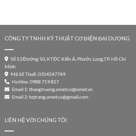
CÔNG TY TNHH KỸ THUẬT CƠ ĐIỆN ĐẠI DƯƠNG
Số 53 Đường 50, KTĐC Kiến Á, Phước Long,TP. Hồ Chí
Minh
Mã Số Thuế: 0314547749
Hotline: 0988 719 827
Email 1:
thangtruong.ometco@omet.vn
Email 2:
hqtrang.ometco@gmail.com
LIÊN HỆ VỚI CHÚNG TÔI