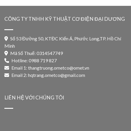
CÔNG TY TNHH KỸ THUẬT CƠ ĐIỆN ĐẠI DƯƠNG
Số 53 Đường 50, KTĐC Kiến Á, Phước Long,TP. Hồ Chí
Minh
Mã Số Thuế: 0314547749
Hotline: 0988 719 827
Email 1:
thangtruong.ometco@omet.vn
Email 2:
hqtrang.ometco@gmail.com
LIÊN HỆ VỚI CHÚNG TÔI