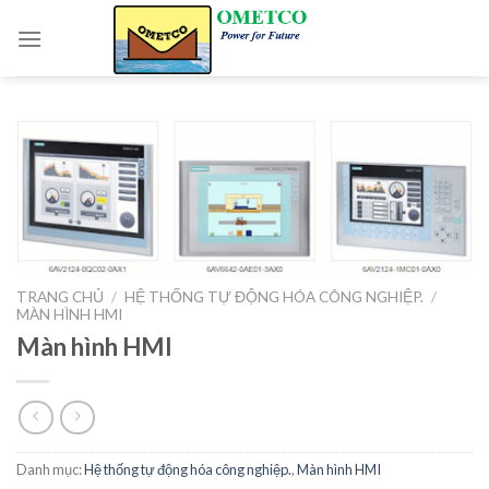
Skip
to
content
TRANG CHỦ
/
HỆ THỐNG TỰ ĐỘNG HÓA CÔNG NGHIỆP.
/
MÀN HÌNH HMI
Màn hình HMI
Danh mục:
Hệ thống tự động hóa công nghiệp.
,
Màn hình HMI