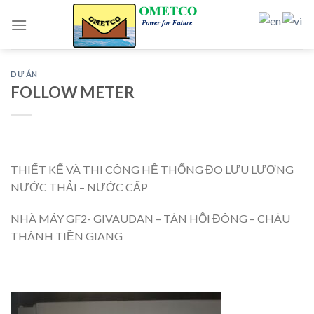
Skip
to
content
DỰ ÁN
FOLLOW METER
THIẾT KẾ VÀ THI CÔNG HỆ THỐNG ĐO LƯU LƯỢNG
NƯỚC THẢI – NƯỚC CẤP
NHÀ MÁY GF2- GIVAUDAN – TÂN HỘI ĐÔNG – CHÂU
THÀNH TIỀN GIANG