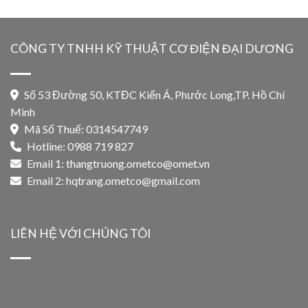
CÔNG TY TNHH KỸ THUẬT CƠ ĐIỆN ĐẠI DƯƠNG
Số 53 Đường 50, KTĐC Kiến Á, Phước Long,TP. Hồ Chí
Minh
Mã Số Thuế: 0314547749
Hotline: 0988 719 827
Email 1:
thangtruong.ometco@omet.vn
Email 2:
hqtrang.ometco@gmail.com
LIÊN HỆ VỚI CHÚNG TÔI